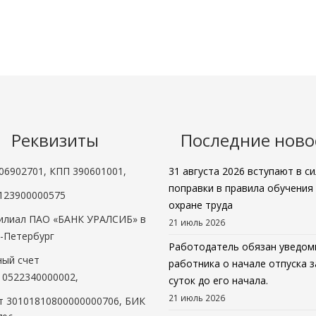
Реквизиты
Последние ново
06902701, КПП 390601001,
31 августа 2026 вступают в си
поправки в правила обучения
123900000575
охране труда
Филиал ПАО «БАНК УРАЛСИБ» в
21 июль 2026
т-Петербург
Работодатель обязан уведом
ный счет
работника о начале отпуска з
10522340000002,
суток до его начала.
21 июль 2026
т 30101810800000000706, БИК