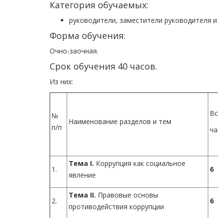
Категория обучаемых:
руководители, заместители руководителя и
Форма обучения:
Очно-заочная.
Срок обучения 40 часов.
Из них:
Вс
№
Наименование разделов и тем
п/п
ча
Тема I.
Коррупция как социальное
1.
6
явление
Тема II.
Правовые основы
2.
6
противодействия коррупции